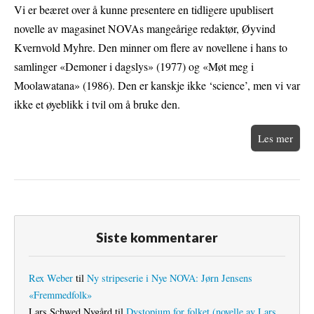
Vi er beæret over å kunne presentere en tidligere upublisert
novelle av magasinet NOVAs mangeårige redaktør, Øyvind
Kvernvold Myhre. Den minner om flere av novellene i hans to
samlinger «Demoner i dagslys» (1977) og «Møt meg i
Moolawatana» (1986). Den er kanskje ikke ‘science’, men vi var
ikke et øyeblikk i tvil om å bruke den.
Les mer
Siste kommentarer
Rex Weber
til
Ny stripeserie i Nye NOVA: Jørn Jensens
«Fremmedfolk»
Lars Schwed Nygård
til
Dystopium for folket (novelle av Lars