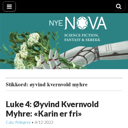
Nye NOVA
Stikkord:
øyvind kvernvold myhre
Luke 4: Øyvind Kvernvold
Myhre: «Karin er fri»
Cato Pellegrini
4/12-2022
•