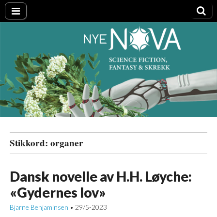
Nye NOVA
Stikkord:
organer
Dansk novelle av H.H. Løyche:
«Gydernes lov»
Bjarne Benjaminsen
29/5-2023
•