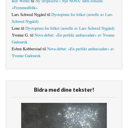
Rex Weber
til
Ny stripeserie i Nye NOVA: Jørn Jensens
«Fremmedfolk»
Lars Schwed Nygård
til
Dystopium for folket (novelle av Lars
Schwed Nygård)
Lene
til
Dystopium for folket (novelle av Lars Schwed Nygård)
Yvonne G.
til
Nova-debut: «En perfekt ambassadør» av Yvonne
Gadourek
Esben Kobberstad
til
Nova-debut: «En perfekt ambassadør» av
Yvonne Gadourek
Bidra med dine tekster!