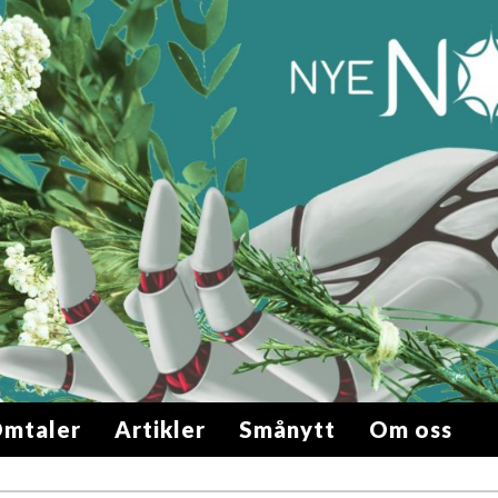
mtaler
Artikler
Smånytt
Om oss