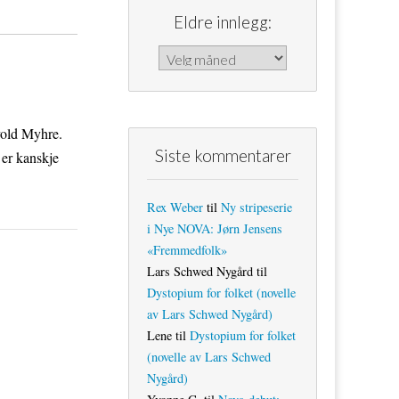
Eldre innlegg:
Eldre innlegg:
vold Myhre.
Siste kommentarer
er kanskje
Rex Weber
til
Ny stripeserie
i Nye NOVA: Jørn Jensens
«Fremmedfolk»
Lars Schwed Nygård
til
Dystopium for folket (novelle
av Lars Schwed Nygård)
Lene
til
Dystopium for folket
(novelle av Lars Schwed
Nygård)