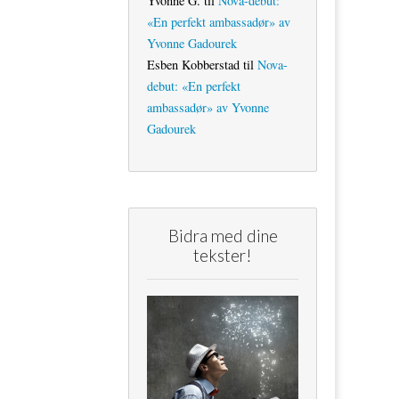
Yvonne G.
til
Nova-debut:
«En perfekt ambassadør» av
Yvonne Gadourek
Esben Kobberstad
til
Nova-
debut: «En perfekt
ambassadør» av Yvonne
Gadourek
Bidra med dine
tekster!