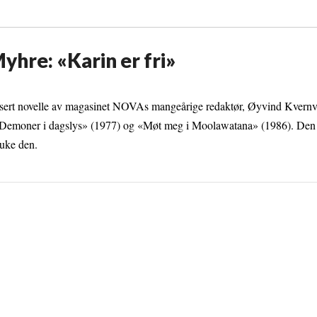
yhre: «Karin er fri»
blisert novelle av magasinet NOVAs mangeårige redaktør, Øyvind Kvern
 «Demoner i dagslys» (1977) og «Møt meg i Moolawatana» (1986). Den 
ruke den.