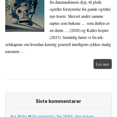
fra datamaskinens dyp, til glede
og/eller forstyrrelse for gamle og/eller
nye lesere. Skrevet under samme
raptus som bøkene … som duften av
en drøm … (2020) og Kalles kopier
(2023). Samtidig hører vi fra tek-
selskapene om hvordan kunstig generell intelligens rykker stadig
nærmere …
Les mer
Siste kommentarer
Rex Weber
til
Ny stripeserie i Nye NOVA: Jørn Jensens