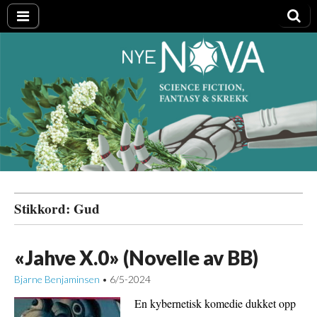
Nye NOVA
Stikkord:
Gud
«Jahve X.0» (Novelle av BB)
Bjarne Benjaminsen
6/5-2024
•
En kybernetisk komedie dukket opp