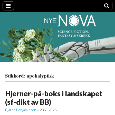
Nye NOVA
Stikkord:
apokalyptisk
Hjerner-på-boks i landskapet
(sf-dikt av BB)
Bjarne Benjaminsen
23/6-2025
•