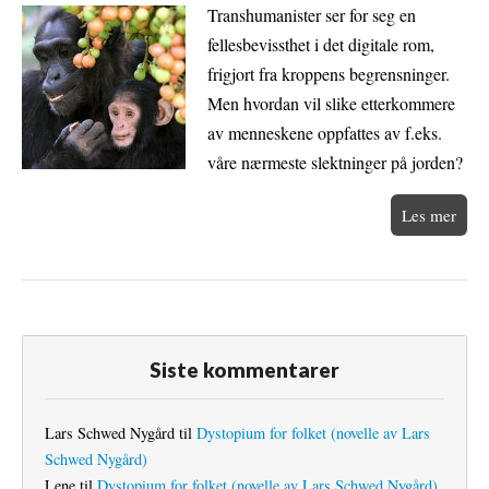
Transhumanister ser for seg en
fellesbevissthet i det digitale rom,
frigjort fra kroppens begrensninger.
Men hvordan vil slike etterkommere
av menneskene oppfattes av f.eks.
våre nærmeste slektninger på jorden?
Les mer
Siste kommentarer
Lars Schwed Nygård
til
Dystopium for folket (novelle av Lars
Schwed Nygård)
Lene
til
Dystopium for folket (novelle av Lars Schwed Nygård)