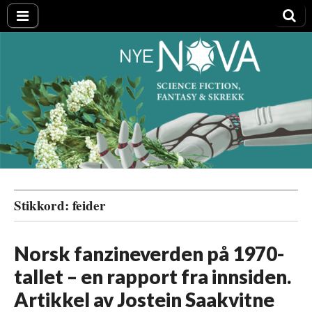
Nye NOVA
Stikkord:
feider
Norsk fanzineverden på 1970-
tallet – en rapport fra innsiden.
Artikkel av Jostein Saakvitne