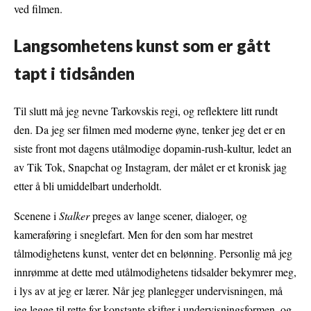
ved filmen.
Langsomhetens kunst som er gått
tapt i tidsånden
Til slutt må jeg nevne Tarkovskis regi, og reflektere litt rundt
den. Da jeg ser filmen med moderne øyne, tenker jeg det er en
siste front mot dagens utålmodige dopamin-rush-kultur, ledet an
av Tik Tok, Snapchat og Instagram, der målet er et kronisk jag
etter å bli umiddelbart underholdt.
Scenene i
Stalker
preges av lange scener, dialoger, og
kameraføring i sneglefart. Men for den som har mestret
tålmodighetens kunst, venter det en belønning. Personlig må jeg
innrømme at dette med utålmodighetens tidsalder bekymrer meg,
i lys av at jeg er lærer. Når jeg planlegger undervisningen, må
jeg legge til rette for konstante skifter i undervisningsformen, og