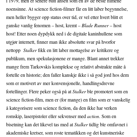
i 1979, men er senere blitt ansett som en av de beste filmene
noensinne. At science fiction-filmer får en litt laber begynnelse,
men heller bygger opp status over tid, er vel etter hvert blitt et
ganske vanlig fenomen – host, kremt –
Blade Runner
– host
host! Etter noen dypdykk ned i de digitale kaninhullene som
utgjør internett, finner man ikke absolutte svar på hvorfor
nettopp
Stalker
fikk en litt laber mottagelse av kritikere og
publikum, men spekulasjonene er mange. Blant annet trekker
mange frem Tarkovskis komplekse og relativt abstrakte måte å
fortelle en historie; den faller kanskje ikke i så god jord hos dem
som er motivert av mer konvensjonelle, handlingsdrevne
fortellinger. Flere peker også på at
Stalker
ble promotert som en
science fiction-film, men er (for mange) en film som er vanskelig
å kategorisere som science fiction, da den ikke har verken
romskip, laserpistoler eller sekvenser med
action
. Som en
bisetning kan det likevel tas med at
Stalker
tidlig ble omfavnet i
akademiske kretser, som roste tematikken og det kunstneriske