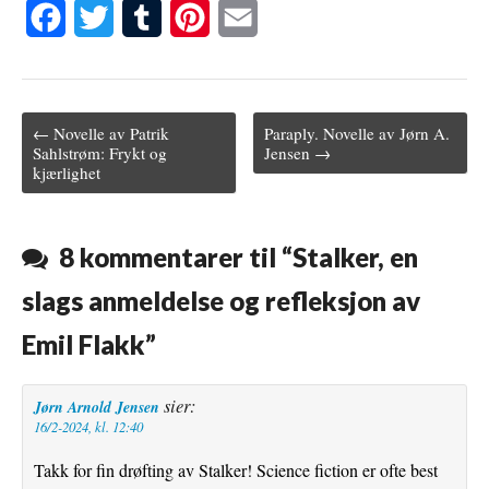
F
T
T
P
E
a
w
u
i
m
c
i
m
n
a
← Novelle av Patrik
Paraply. Novelle av Jørn A.
e
t
b
t
i
Post navigation
Sahlstrøm: Frykt og
Jensen →
kjærlighet
b
t
l
e
l
o
e
r
r
o
r
e
8 kommentarer til “
Stalker, en
k
s
slags anmeldelse og refleksjon av
t
Emil Flakk
”
sier:
Jørn Arnold Jensen
16/2-2024, kl. 12:40
Takk for fin drøfting av Stalker! Science fiction er ofte best