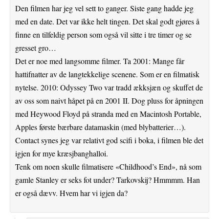
Den filmen har jeg vel sett to ganger. Siste gang hadde jeg
med en date. Det var ikke helt tingen. Det skal godt gjøres å
finne en tilfeldig person som også vil sitte i tre timer og se
gresset gro…
Det er noe med langsomme filmer. Ta 2001: Mange får
hattifnatter av de langtekkelige scenene. Som er en filmatisk
nytelse. 2010: Odyssey Two var tradd ækksjæn og skuffet de
av oss som naivt håpet på en 2001 II. Dog pluss for åpningen
med Heywood Floyd på stranda med en Macintosh Portable,
Apples første bærbare datamaskin (med blybatterier…).
Contact synes jeg var relativt god scifi i boka, i filmen ble det
igjen for mye kræsjbanghalloi.
Tenk om noen skulle filmatisere «Childhood’s End», nå som
gamle Stanley er seks fot under? Tarkovskij? Hmmmm. Han
er også dævv. Hvem har vi igjen da?