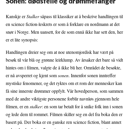
Sonen: dødsfelle og drømmefanger
Kanskje er
Stalker
såpass til klassiker at å beskrive handlingen til
en science fiction-leskrets er som å forklare en nordmann at det
snør i Norge. Men uansett, for de som ennå ikke har sett den, her
er et lite synopsis:
Handlingen dreier seg om at noe utenomjordisk har vært på
besøk til vår blå og grønne leirklump. Av årsaker det bare så vidt
hintes om i filmen, valgte de å ikke bli her. Området de besøkte,
er nå avsperret og kjent som
sonen
. Innenfor sonen inntreffer
mystiske fenomener, og det ryktes om et rom der mennesker kan
få sine innerste drømmer oppfylt. Vår hovedperson, som sammen
med de andre viktigste personene forblir navnløs gjennom hele
filmen, er en
stalker
: en som tar betalt for å snike folk inn i sonen
og lede dem til rommet. Filmen skiller seg en del fra boka den er
basert på. Der boka er en ganske ren science fiction, blant annet