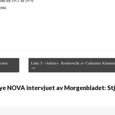
om fra 1971 til 1979.
rini.
ksten
Luke 5: «Juletre». Kortnovelle av Catharina Schøn
→
Nye NOVA intervjuet av Morgenbladet: St