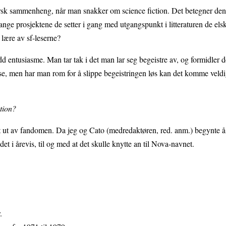
orsk sammenheng, når man snakker om science fiction. Det betegner de
nge prosjektene de setter i gang med utgangspunkt i litteraturen de els
lære av sf-leserne?
entusiasme. Man tar tak i det man lar seg begeistre av, og formidler de
anse, men har man rom for å slippe begeistringen løs kan det komme veld
ction?
ett ut av fandomen. Da jeg og Cato (medredaktøren, red. anm.) begynte
det i årevis, til og med at det skulle knytte an til Nova-navnet.
.