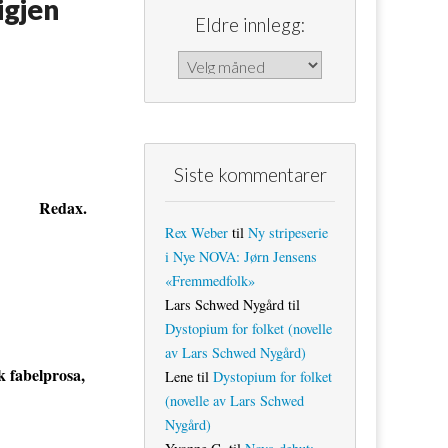
igjen
Eldre innlegg:
Eldre innlegg:
Siste kommentarer
Redax.
Rex Weber
til
Ny stripeserie
i Nye NOVA: Jørn Jensens
«Fremmedfolk»
Lars Schwed Nygård
til
Dystopium for folket (novelle
av Lars Schwed Nygård)
k fabelprosa,
Lene
til
Dystopium for folket
(novelle av Lars Schwed
Nygård)