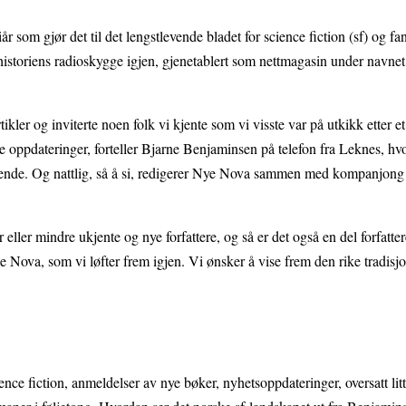
r som gjør det til det lengstlevende bladet for science fiction (sf) og fan
av historiens radioskygge igjen, gjenetablert som nettmagasin under navn
kler og inviterte noen folk vi kjente som vi visste var på utkikk etter et
 oppdateringer, forteller Bjarne Benjaminsen på telefon fra Leknes, hvo
idende. Og nattlig, så å si, redigerer Nye Nova sammen med kompanjong
r eller mindre ukjente og nye forfattere, og så er det også en del forfatte
le Nova, som vi løfter frem igjen. Vi ønsker å vise frem den rike tradisj
nce fiction, anmeldelser av nye bøker, nyhetsoppdateringer, oversatt lit