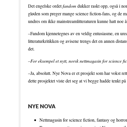
Det engelske ordet
fandom
dukker raskt opp, også i n
gløden som preger mange science fiction-fans, og de ma
undres om ikke mainstreamlitteraturen kunne hatt noe å 
–Fandom kjennetegnes av en veldig entusiasme, en uredd 
litteraturkritikken og avisene trengs det en annen dist
det.
–For eksempel et nytt, norsk nettmagasin for science fi
–Ja, absolutt. Nye Nova er et prosjekt som har vokst r
dette prosjektet viste det seg at vi begge hadde tenkt på 
NYE NOVA
Nettmagasin for science fiction, fantasy og horror