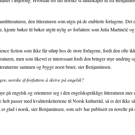
omaner i føljetong. Hvordan ser det norske sf-landskapet ut fra Benjamin
amlitteraturen, den litteraturen som utgis på de etablerte forlagene. Det
e, kjente bøker til bøker utgitt nylig av forfattere som Julia Martinčič o
ce fiction som ikke får utløp hos de store forlagene, fordi den ofte ik
eraturen, men som likevel er interessant fordi den bringer mye undring o
 litteraturene sammen og bygge noen bruer, sier Benjaminsen.
gre, norske sf-forfattere å skrive på engelsk?
mye på engelsk og orienterer seg i den engelskspråklige litteraturen mer
helt passer med kvalitetskriteriene til Norsk kulturråd, så er det ikke så 
m er glad i norsk, sier Benjaminsen, som selv har publisert en novelle på