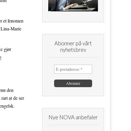
sens
 er et fenomen
g Lina-Marie
Abonner på vårt
ke gjør
nyhetsbrev
g
 enn den
rart at de ser
 engelsk.
Nye NOVA anbefaler