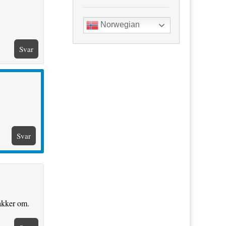
Norwegian
Svar
Svar
nakker om.