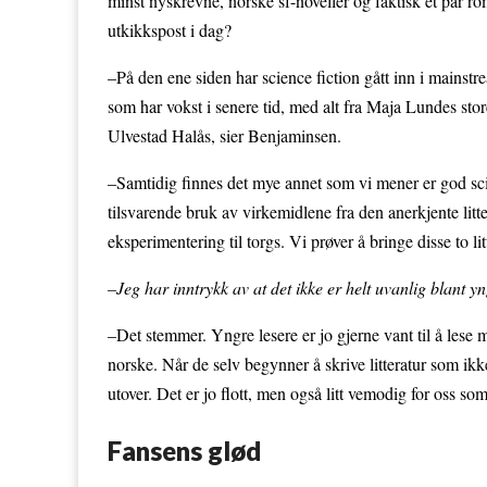
minst nyskrevne, norske sf-noveller og faktisk et par r
utkikkspost i dag?
–På den ene siden har science fiction gått inn i mainstre
som har vokst i senere tid, med alt fra Maja Lundes stor
Ulvestad Halås, sier Benjaminsen.
–Samtidig finnes det mye annet som vi mener er god scien
tilsvarende bruk av virkemidlene fra den anerkjente litt
eksperimentering til torgs. Vi prøver å bringe disse to
–Jeg har inntrykk av at det ikke er helt uvanlig blant yn
–Det stemmer. Yngre lesere er jo gjerne vant til å lese 
norske. Når de selv begynner å skrive litteratur som ikke 
utover. Det er jo flott, men også litt vemodig for oss so
Fansens glød