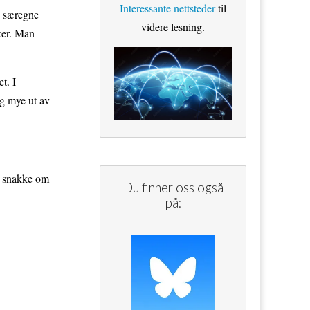
Interessante nettsteder
til
n særegne
videre lesning.
ker. Man
t. I
ig mye ut av
 å snakke om
Du finner oss også
på: