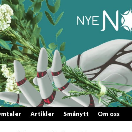
mtaler
Artikler
Smånytt
Om oss