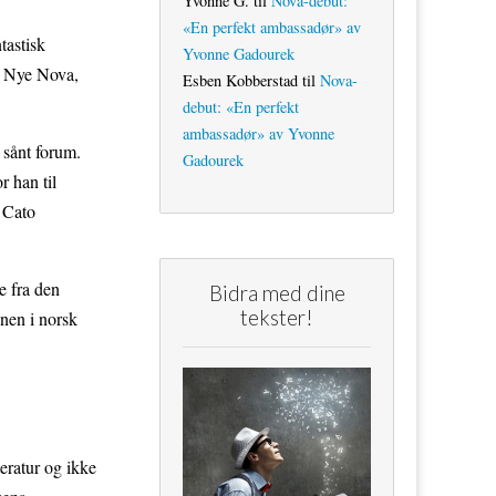
Yvonne G.
til
Nova-debut:
«En perfekt ambassadør» av
tastisk
Yvonne Gadourek
et Nye Nova,
Esben Kobberstad
til
Nova-
debut: «En perfekt
ambassadør» av Yvonne
 sånt forum.
Gadourek
r han til
 Cato
re fra den
Bidra med dine
tekster!
onen i norsk
teratur og ikke