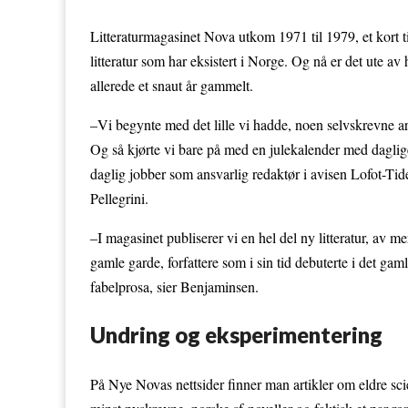
Litteraturmagasinet Nova utkom 1971 til 1979, et kort tiå
litteratur som har eksistert i Norge. Og nå er det ute 
allerede et snaut år gammelt.
–Vi begynte med det lille vi hadde, noen selvskrevne arti
Og så kjørte vi bare på med en julekalender med daglige
daglig jobber som ansvarlig redaktør i avisen Lofot-T
Pellegrini.
–I magasinet publiserer vi en hel del ny litteratur, av me
gamle garde, forfattere som i sin tid debuterte i det gam
fabelprosa, sier Benjaminsen.
Undring og eksperimentering
På Nye Novas nettsider finner man artikler om eldre scie