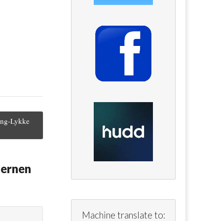
ning-Lykke
jernen
Machine translate to: