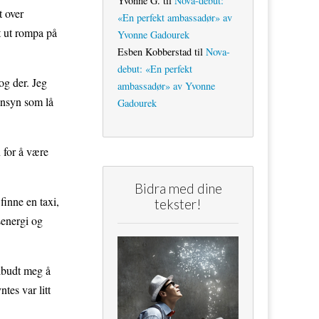
Yvonne G.
til
Nova-debut:
t over
«En perfekt ambassadør» av
t ut rompa på
Yvonne Gadourek
Esben Kobberstad
til
Nova-
debut: «En perfekt
og der. Jeg
ambassadør» av Yvonne
ensyn som lå
Gadourek
 for å være
Bidra med dine
finne en taxi,
tekster!
senergi og
ilbudt meg å
tes var litt