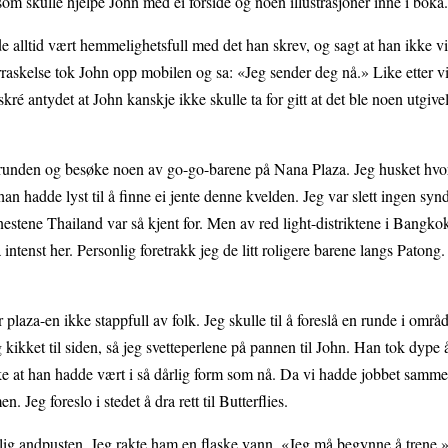
 som skulle hjelpe John med ei forside og noen illustrasjoner inne i boka.
dde alltid vært hemmelighetsfull med det han skrev, og sagt at han ikke vi
verraskelse tok John opp mobilen og sa: «Jeg sender deg nå.» Like etter vi
é antydet at John kanskje ikke skulle ta for gitt at det ble noen utgivel
.
 ta runden og besøke noen av go-go-barene på Nana Plaza. Jeg husket hv
n hadde lyst til å finne ei jente denne kvelden. Jeg var slett ingen syn
estene Thailand var så kjent for. Men av red light-distriktene i Bangko
intenst her. Personlig foretrakk jeg de litt roligere barene langs Patong
laza-en ikke stappfull av folk. Jeg skulle til å foreslå en runde i områd
g kikket til siden, så jeg svetteperlene på pannen til John. Han tok dype
ke at han hadde vært i så dårlig form som nå. Da vi hadde jobbet samm
Jeg foreslo i stedet å dra rett til Butterflies.
ydelig andpusten. Jeg rakte ham en flaske vann. «Jeg må begynne å trene,