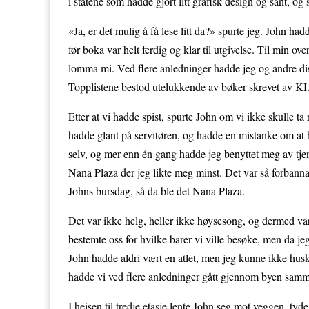
i statene som hadde gjort litt grafisk design og sånt, og
«Ja, er det mulig å få lese litt da?» spurte jeg. John ha
før boka var helt ferdig og klar til utgivelse. Til min o
lomma mi. Ved flere anledninger hadde jeg og andre diskr
Topplistene bestod utelukkende av bøker skrevet av KI
Etter at vi hadde spist, spurte John om vi ikke skulle
hadde glant på servitøren, og hadde en mistanke om at ha
selv, og mer enn én gang hadde jeg benyttet meg av tjen
Nana Plaza der jeg likte meg minst. Det var så forbanna 
Johns bursdag, så da ble det Nana Plaza.
Det var ikke helg, heller ikke høysesong, og dermed var p
bestemte oss for hvilke barer vi ville besøke, men da je
John hadde aldri vært en atlet, men jeg kunne ikke hus
hadde vi ved flere anledninger gått gjennom byen sammen. 
I heisen til tredje etasje lente John seg mot veggen, t