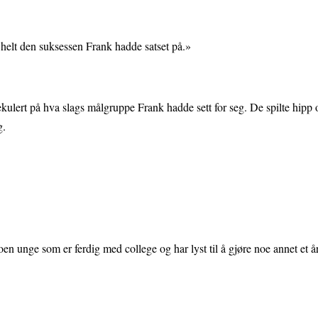
e helt den suksessen Frank hadde satset på.»
kulert på hva slags målgruppe Frank hadde sett for seg. De spilte hipp 
g.
 noen unge som er ferdig med college og har lyst til å gjøre noe annet et år