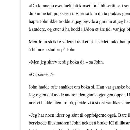
«Du kunne jo eventuelt tatt kurset for å bli sertifisert so
du kunne tatt praksisen i. Eller så kan du ta praksis gje
håpte John ikke trodde at jeg prøvde å gni inn at jeg ha
å studere, og etter å ha bodd i Udon et års tid, var jeg 
Men John så ikke videre krenket ut. I stedet trakk han 
å bli noen studier på John.
«Men jeg skrev ferdig boka da,» sa John.
«Oi, seriøst?»
John hadde ofte snakket om boka si. Han var ganske beles
Jeg og en del av de andre i den gamle gjengen oppe i Ud
noe vi hadde liten tro på, pleide vi å si det var like sa
«Jeg har noen ideer og sånt til oppfølgerne også. Bare 
beryktede illustratøren! John nektet å bruke KI til illu