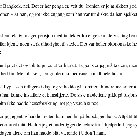
angkok, nei. Det er her penga er, veit du. Ironien er jo at sikkert god
nen,» sa han, og lot ikke engang som han var litt diskré da han sjekke
 en relativt mager pensjon med inntekter fra engelskundervisning her 
er kjente noen sterk tilhørighet til stedet. Det var heller økonomiske h
k.
 åpnet det og tok to piller. «For hjertet. Legen sier jeg må ta dem, men
 helt fin. Men du veit, her gir dem jo medisiner for alt hele tida.»
 flyplassen tidligere i dag, og vi hadde gått omtrent hundre meter for å 
at han kunne installere et kunsthjerte. De siste modellene gikk på fusjon
ohn ikke hadde helseforsikring, lot jeg være å si noe.
or jeg egentlig hadde invitert ham ned hit på bursdagen hans. Attpåtil t
esterommet mitt. Hadde jeg et underliggende behov for å hjelpe folk jeg syn
sdagen alene om han hadde blitt værende i Udon Thani.