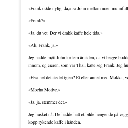
«Frank døde nylig, da,» sa John mellom noen munnfull
«Frank?»
«Ja, du vet. Der vi drakk kaffe hele tida.»
«Ah, Frank, ja.»
Jeg hadde møtt John for fem år siden, da vi begge bodde
innom, og eieren, som var Thai, kalte seg Frank. Jeg h
«Hva het det stedet igjen? Et eller annet med Mokka, v
«Mocha Motive.»
«Ja, ja, stemmer det.»
Jeg husket nå. De hadde hatt et bilde hengende på veg
kopp rykende kaffe i hånden.