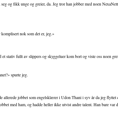
a seg og fikk unge og greier, da. Jeg tror han jobber med noen NexaNett
r komplisert nok som det er, jeg.»
 et stativ fullt av slippers og skyggeluer kom bort og viste oss noen gre
net?» spurte jeg.
de allerede jobbet som engelsklærer i Udon Thani i syv år da jeg flyttet d
obbet med ham, og hadde heller ikke utvist andre talent. Han bare var d