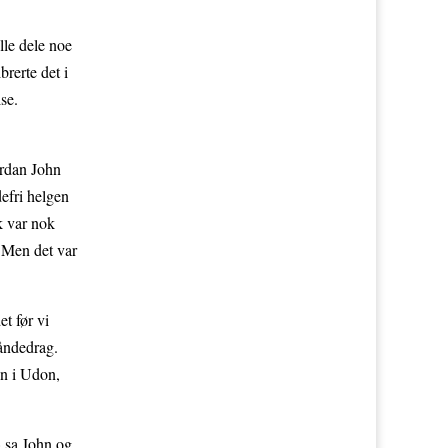
lle dele noe
brerte det i
se.
ordan John
defri helgen
k var nok
. Men det var
et før vi
 åndedrag.
en i Udon,
» sa John og