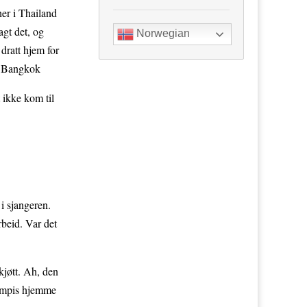
 her i Thailand
agt det, og
Norwegian
dratt hjem for
 i Bangkok
 ikke kom til
i sjangeren.
rbeid. Var det
kjøtt. Ah, den
 kompis hjemme