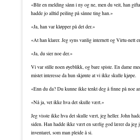
«Blir en melding sånn i ny og ne, men du veit, han gift
hadde jo alltid peiling på sånne ting han.»
«Ja, han var kløpper på det der.»
«At han klarer. Jeg syns vanlig internett og Virtu-nett e
«Ja, du sier noe der.»
Vi var stille noen øyeblikk, og bare spiste. En dame med
mistet interesse da hun skjønte at vi ikke skulle kjøpe.
«Enn du da? Du kunne ikke tenkt deg å finne på noe an
«Nå ja, vet ikke hva det skulle vært.»
Jeg visste ikke hva det skulle vært, jeg heller. John had
siden. Han hadde ikke vært en særlig god lærer da jeg j
inventaret, som man pleide å si.