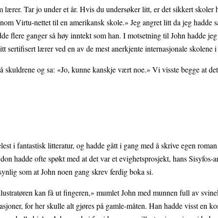
m lærer. Tar jo under et år. Hvis du undersøker litt, er det sikkert skoler
nnom Virtu-nettet til en amerikansk skole.» Jeg angret litt da jeg hadde s
dde flere ganger så høy inntekt som han. I motsetning til John hadde jeg 
blitt sertifisert lærer ved en av de mest anerkjente internasjonale skolene
på skuldrene og sa: «Jo, kunne kanskje vært noe.» Vi visste begge at det
t i fantastisk litteratur, og hadde gått i gang med å skrive egen roman 
on hadde ofte spøkt med at det var et evighetsprosjekt, hans Sisyfos-a
nnsynlig som at John noen gang skrev ferdig boka si.
illustratøren kan få ut fingeren,» mumlet John med munnen full av svine
strasjoner, for her skulle alt gjøres på gamle-måten. Han hadde visst en