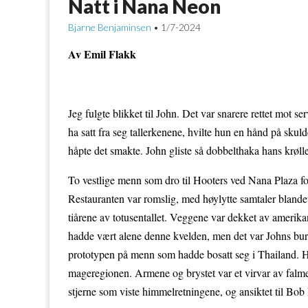
Natt i Nana Neon
Bjarne Benjaminsen
1/7-2024
•
Av Emil Flakk
Jeg fulgte blikket til John. Det var snarere rettet mot 
ha satt fra seg tallerkenene, hvilte hun en hånd på sku
håpte det smakte. John gliste så dobbelthaka hans krølle
To vestlige menn som dro til Hooters ved Nana Plaza for
Restauranten var romslig, med høylytte samtaler blandet
tiårene av totusentallet. Veggene var dekket av amerika
hadde vært alene denne kvelden, men det var Johns bursda
prototypen på menn som hadde bosatt seg i Thailand. Ha
mageregionen. Armene og brystet var et virvar av falm
stjerne som viste himmelretningene, og ansiktet til Bob