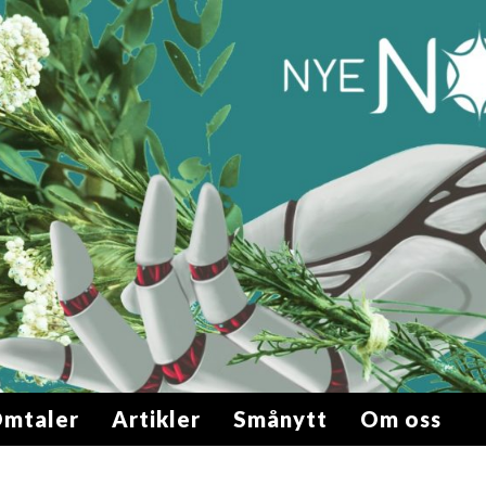
mtaler
Artikler
Smånytt
Om oss