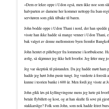
«Dem er lekre oppe i Udon også, men ikke noe som slår B
halvparten av damene her kommer nettopp fra Isan-regio
servitøren som gikk tilbake til baren.
John bodde oppe i Udon Thani i nord, der han spedde på
visste han ikke hadde så mange venner i Udon Thani, ell
bak valget av denne mellomstore byen fremfor Bangko
John hentet et pillebeger fra lommene i kortbuksene. Han
ærlig, så skjønner jeg ikke helt hvorfor. Jeg føler meg jo
Jeg var skeptisk til påstanden. Da jeg hadde møtt ham på
hadde jeg hørt John puste tungt. Jeg vurderte å foreslå 
kunne i teorien banke i 600 år. Men fordi jeg visste at J
John gikk løs på kyllingvingene mens jeg lurte på hvorf
betale flybillett og kost, og at han skulle få sove på gj
stakkarslige? Folk som John, som nok hadde feiret bur