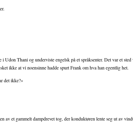
er.
 i Udon Thani og underviste engelsk på et språksenter. Det var et sted v
usket ikke at vi noensinne hadde spurt Frank om hva han egentlig het.
ar det ikke?»
gen av et gammelt dampdrevet tog, der konduktøren lente seg ut av vin