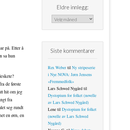
Eldre innlegg:
Eldre innlegg:
ar på. Etter å
Siste kommentarer
un sa hun
Rex Weber
til
Ny stripeserie
i Nye NOVA: Jørn Jensens
leskete?
«Fremmedfolk»
ra de første
Lars Schwed Nygård
til
tt hit om jeg
Dystopium for folket (novelle
ngt fra
av Lars Schwed Nygård)
let seg rundt
Lene
til
Dystopium for folket
et en ørn, en
(novelle av Lars Schwed
Nygård)