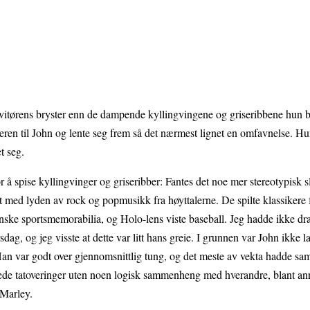
servitørens bryster enn de dampende kyllingvingene og griseribbene hun b
lderen til John og lente seg frem så det nærmest lignet en omfavnelse. H
t seg.
 å spise kyllingvinger og griseribber: Fantes det noe mer stereotypisk s
 med lyden av rock og popmusikk fra høyttalerne. De spilte klassikere f
nske sportsmemorabilia, og Holo-lens viste baseball. Jeg hadde ikke dra
g, og jeg visste at dette var litt hans greie. I grunnen var John ikke la
n var godt over gjennomsnittlig tung, og det meste av vekta hadde sam
ede tatoveringer uten noen logisk sammenheng med hverandre, blant ann
 Marley.