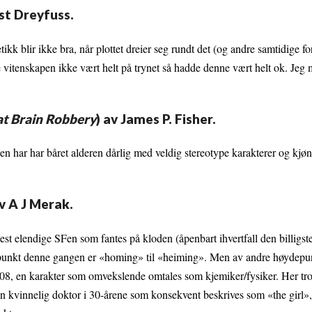
nst Dreyfuss.
kk blir ikke bra, når plottet dreier seg rundt det (og andre samtidige fo
 vitenskapen ikke vært helt på trynet så hadde denne vært helt ok. Jeg 
at Brain Robbery
) av James P. Fisher.
Den har har båret alderen dårlig med veldig stereotype karakterer og kjø
av A J Merak.
est elendige SFen som fantes på kloden (åpenbart ihvertfall den billigst
depunkt denne gangen er «homing» til «heiming». Men av andre høydepunk
008, en karakter som omvekslende omtales som kjemiker/fysiker. Her tror
 en kvinnelig doktor i 30-årene som konsekvent beskrives som «the girl»,