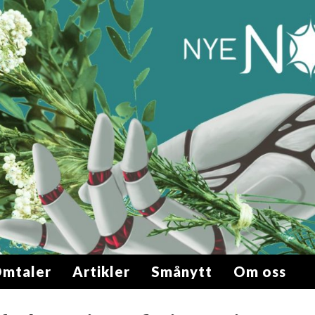
mtaler
Artikler
Smånytt
Om oss