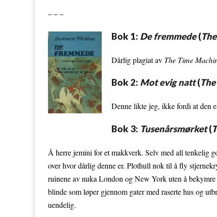
– – –
Bok 1:
De fremmede
(
The
Dårlig plagiat av
The Time Machi
Bok 2:
Mot evig natt
(
The
Denne likte jeg, ikke fordi at den
Bok 3:
Tusenårsmørket
(
T
Å herre jemini for et makkverk. Selv med all tenkelig g
over hvor dårlig denne er. Plothull nok til å fly stjern
ruinene av nuka London og New York uten å bekymre seg 
blinde som løper gjennom gater med raserte hus og utbrent
uendelig.