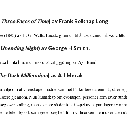
 Three Faces of Time
) av Frank Belknap Long.
ne
(1895) av H. G. Wells. Eneste grunnen til å lese denne må være littera
 Unending Night
) av George H Smith.
 er så himla bra, men moro latterliggjøring av Ayn Rand.
he Dark Millennium
) av A.J Merak.
odvilje om at vitenskapen hadde kommet litt kortere da enn nå, så er je
ekryssere gjennom. Null kunnskap om evolusjon, personer som raver rundt 
over stråling, mens senere så dør folk i løpet av et par dager av mindr
e biler, byfolk som greier seg helt fint i villmarken i fem uker uten utst