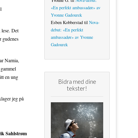
Yvonne G.
til
Nova-debut:
«En perfekt ambassadør» av
l
Yvonne Gadourek
Esben Kobberstad
til
Nova-
debut: «En perfekt
 lese. Det
ambassadør» av Yvonne
or gudenes
Gadourek
var Narnia,
en gammel
itt en ung
Bidra med dine
tekster!
klager jeg på
ik Sahlstrøm