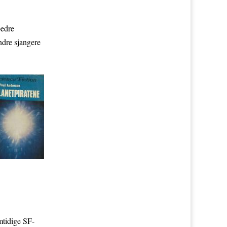
bedre
ndre sjangere
mtidige SF-