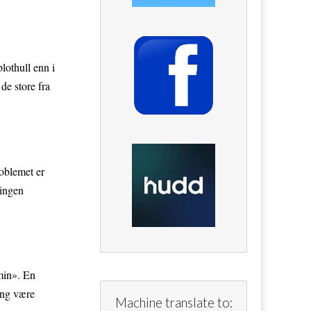
plothull enn i
de store fra
roblemet er
 ingen
 min». En
ring være
Machine translate to: