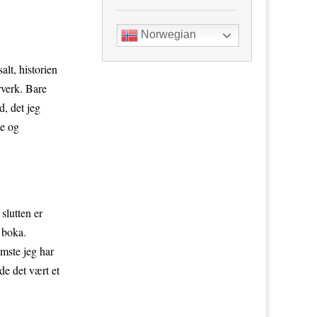
Norwegian
alt, historien
rverk. Bare
d, det jeg
ie og
slutten er
 boka.
omste jeg har
de det vært et