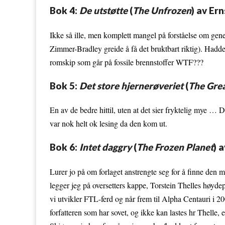
Bok 4:
De utstøtte
(
The Unfrozen
) av Er
Ikke så ille, men komplett mangel på forståelse om geneti
Zimmer-Bradley greide å få det bruktbart riktig). Hadde
romskip som går på fossile brennstoffer WTF???
Bok 5:
Det store hjernerøveriet
(
The Gre
En av de bedre hittil, uten at det sier fryktelig mye … 
var nok helt ok lesing da den kom ut.
Bok 6:
Intet daggry
(
The Frozen Planet
) 
Lurer jo på om forlaget anstrengte seg for å finne den m
legger jeg på oversetters kappe, Torstein Thelles høy
vi utvikler FTL-ferd og når frem til Alpha Centauri i 2
forfatteren som har sovet, og ikke kan lastes hr Thelle,