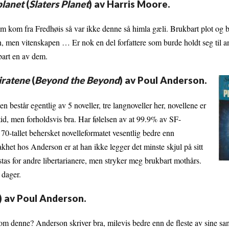
planet
(
Slaters Planet
) av Harris Moore.
om kom fra Fredhøis så var ikke denne så himla gæli. Brukbart plot og 
, men vitenskapen … Er nok en del forfattere som burde holdt seg til a
art en av dem.
iratene
(
Beyond the Beyond
) av Poul Anderson.
 består egentlig av 5 noveller, tre langnoveller her, novellene er
 tid, men forholdsvis bra. Har følelsen av at 99.9% av SF-
g 70-tallet behersket novelleformatet vesentlig bedre enn
het hos Anderson er at han ikke legger det minste skjul på sitt
 stas for andre libertarianere, men stryker meg brukbart mothårs.
 dager.
) av Poul Anderson.
 om denne? Anderson skriver bra, milevis bedre enn de fleste av sine sa