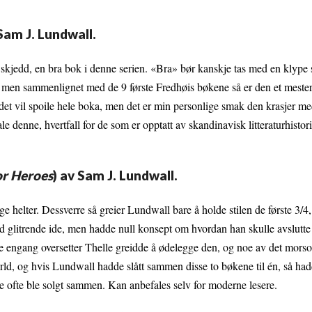
 Sam J. Lundwall.
 skjedd, en bra bok i denne serien. «Bra» bør kanskje tas med en klype s
l, men sammenlignet med de 9 første Fredhøis bøkene så er den et meste
et vil spoile hele boka, men det er min personlige smak den krasjer me
le denne, hvertfall for de som er opptatt av skandinavisk litteraturhistor
or Heroes
) av Sam J. Lundwall.
 helter. Dessverre så greier Lundwall bare å holde stilen de første 3/4, 
 glitrende ide, men hadde null konsept om hvordan han skulle avslutte
ke engang oversetter Thelle greidde å ødelegge den, og noe av det mors
ld, og hvis Lundwall hadde slått sammen disse to bøkene til én, så had
e ofte ble solgt sammen. Kan anbefales selv for moderne lesere.