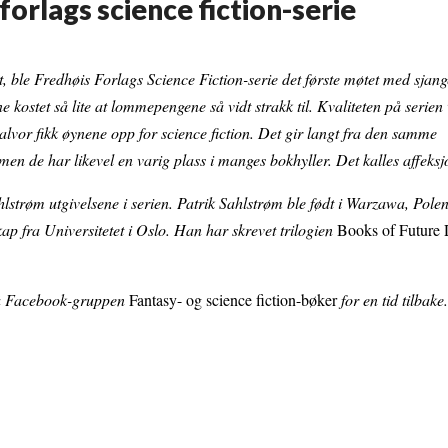
forlags science fiction-serie
, ble Fredhøis Forlags Science Fiction-serie det første møtet med sjan
e kostet så lite at lommepengene så vidt strakk til. Kvaliteten på serien
alvor fikk øynene opp for science fiction. Det gir langt fra den samme
men de har likevel en varig plass i manges bokhyller. Det kalles affeksj
hlstrøm utgivelsene i serien. Patrik Sahlstrøm ble født i Warzawa, Polen
kap fra Universitetet i Oslo. Han har skrevet trilogien
Books of Future 
 på Facebook-gruppen
Fantasy- og science fiction-bøker
for en tid tilbake