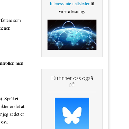
Interessante nettsteder
til
videre lesning.
rfattere som
mener,
nnsroller, men
Du finner oss også
på:
e). Språket
ter er det at
 jeg at det er
 osv.