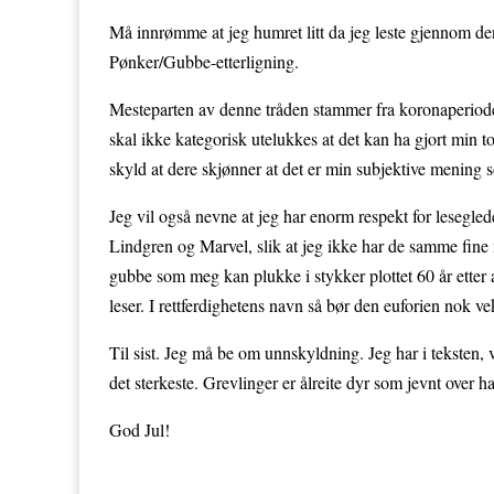
Må innrømme at jeg humret litt da jeg leste gjennom de
Pønker/Gubbe-etterligning.
Mesteparten av denne tråden stammer fra koronaperioden,
skal ikke kategorisk utelukkes at det kan ha gjort min t
skyld at dere skjønner at det er min subjektive mening 
Jeg vil også nevne at jeg har enorm respekt for leseglede
Lindgren og Marvel, slik at jeg ikke har de samme fine 
gubbe som meg kan plukke i stykker plottet 60 år etter at
leser. I rettferdighetens navn så bør den euforien nok
Til sist. Jeg må be om unnskyldning. Jeg har i teksten, 
det sterkeste. Grevlinger er ålreite dyr som jevnt over har
God Jul!