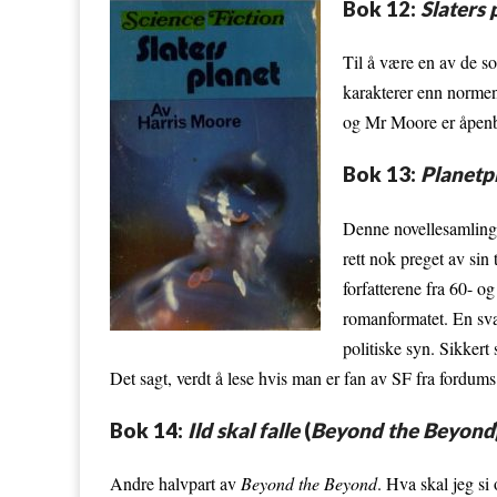
Bok 12:
Slaters 
Til å være en av de s
karakterer enn normen
og Mr Moore er åpenb
Bok 13:
Planetp
Denne novellesamlingen
rett nok preget av sin
forfatterene fra 60- o
romanformatet. En svak
politiske syn. Sikkert
Det sagt, verdt å lese hvis man er fan av SF fra fordums
Bok 14:
Ild skal falle
(
Beyond the Beyond
Andre halvpart av
Beyond the Beyond
. Hva skal jeg si