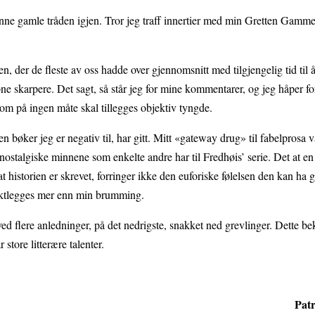
nne gamle tråden igjen. Tror jeg traff innertier med min Gretten Gamme
 der de fleste av oss hadde over gjennomsnitt med tilgjengelig tid til å
one skarpere. Det sagt, så står jeg for mine kommentarer, og jeg håper f
som på ingen måte skal tillegges objektiv tyngde.
n bøker jeg er negativ til, har gitt. Mitt «gateway drug» til fabelprosa 
nostalgiske minnene som enkelte andre har til Fredhøis’ serie. Det at 
 historien er skrevet, forringer ikke den euforiske følelsen den kan ha g
 vektlegges mer enn min brumming.
ved flere anledninger, på det nedrigste, snakket ned grevlinger. Dette be
 store litterære talenter.
Patr