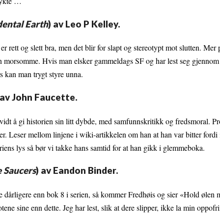
rykte …
dental Earth
) av Leo P Kelley.
er rett og slett bra, men det blir for slapt og stereotypt mot slutten. Mer 
esten morsomme. Hvis man elsker gammeldags SF og har lest seg gjennom 
rs kan man trygt styre unna.
 av John Faucette.
åvidt å gi historien sin litt dybde, med samfunnskritikk og fredsmoral. P
per. Leser mellom linjene i wiki-artikkelen om han at han var bitter fordi
storiens lys så bør vi takke hans samtid for at han gikk i glemmeboka.
e Saucers
) av Eandon Binder.
noe dårligere enn bok 8 i serien, så kommer Fredhøis og sier «Hold ølen
ene sine enn dette. Jeg har lest, slik at dere slipper, ikke la min oppof