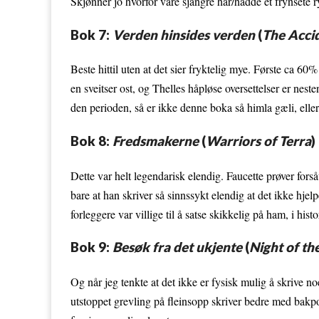
Skjønner jo hvorfor våre sjangre har/hadde et frynsete 
Bok 7:
Verden hinsides verden
(
The Acci
Beste hittil uten at det sier fryktelig mye. Første ca 60% 
en sveitser ost, og Thelles håpløse oversettelser er n
den perioden, så er ikke denne boka så himla gæli, elle
Bok 8:
Fredsmakerne
(
Warriors of Terra
)
Dette var helt legendarisk elendig. Faucette prøver fors
bare at han skriver så sinnssykt elendig at det ikke hjel
forleggere var villige til å satse skikkelig på ham, i hi
Bok 9:
Besøk fra det ukjente
(
Night of th
Og når jeg tenkte at det ikke er fysisk mulig å skrive 
utstoppet grevling på fleinsopp skriver bedre med bakpot