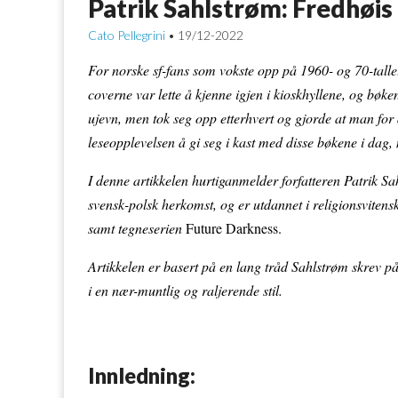
Patrik Sahlstrøm: Fredhøis 
Cato Pellegrini
19/12-2022
•
For norske sf-fans som vokste opp på 1960- og 70-tallet
coverne var lette å kjenne igjen i kioskhyllene, og bøken
ujevn, men tok seg opp etterhvert og gjorde at man for 
leseopplevelsen å gi seg i kast med disse bøkene i dag, 
I denne artikkelen hurtiganmelder forfatteren Patrik Sa
svensk-polsk herkomst, og er utdannet i religionsvitens
samt tegneserien
Future Darkness.
Artikkelen er basert på en lang tråd Sahlstrøm skrev
i en nær-muntlig og raljerende stil.
Innledning: