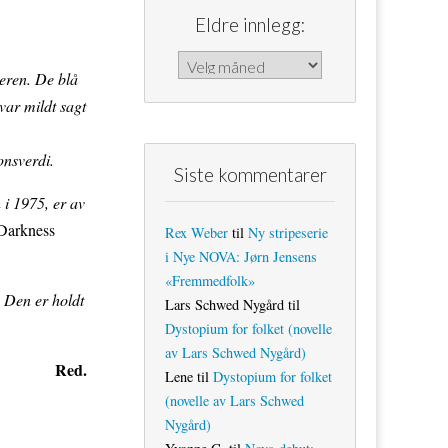
Eldre innlegg:
Eldre innlegg:
geren. De blå
 var mildt sagt
onsverdi.
Siste kommentarer
 i 1975, er av
Darkness
Rex Weber
til
Ny stripeserie
i Nye NOVA: Jørn Jensens
«Fremmedfolk»
. Den er holdt
Lars Schwed Nygård
til
Dystopium for folket (novelle
av Lars Schwed Nygård)
Red.
Lene
til
Dystopium for folket
(novelle av Lars Schwed
Nygård)