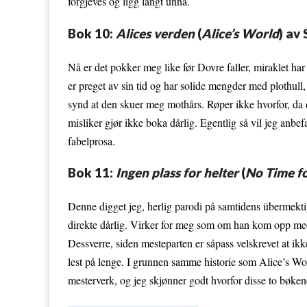
forgjeves og ligg langt unna.
Bok 10:
Alices verden
(
Alice’s World
) av
Nå er det pokker meg like før Dovre faller, miraklet har
er preget av sin tid og har solide mengder med plothul
synd at den skuer meg mothårs. Røper ikke hvorfor, da d
misliker gjør ikke boka dårlig. Egentlig så vil jeg anbefa
fabelprosa.
Bok 11:
Ingen plass for helter
(
No Time f
Denne digget jeg, herlig parodi på samtidens übermektige
direkte dårlig. Virker for meg som om han kom opp med
Dessverre, siden mesteparten er såpass velskrevet at ik
lest på lenge. I grunnen samme historie som Alice’s Wor
mesterverk, og jeg skjønner godt hvorfor disse to bøken