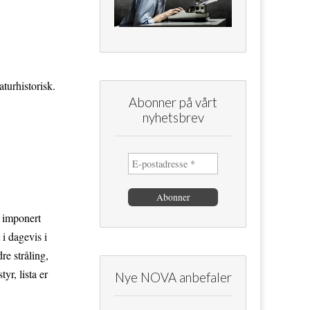
turhistorisk.
Abonner på vårt
nyhetsbrev
g imponert
i dagevis i
e stråling,
yr, lista er
Nye NOVA anbefaler