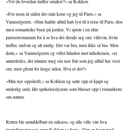
«Vet du hvordan trøfler smaker?» sa Kokken.
«For noen år siden dro min kone og jeg til Paris,» sa
Vannselgeren. «Hun hadde alltid hatt lyst til å reise til Paris, den
mest romantiske byen på jorden. Vi spiste i en ekte
pariserrestaurant for å se hva det dreide seg om: villsvin, hvite
trøfler, rødvin og alt mulig. Det var bra, men ikke så bra. Men
dette,» sa Vannselgeren og viftet hånden mot tallerkenen, «er
annerledes, det minner meg om noe fint som jeg alltid har visst
om, men glemt for lenge siden. Hva er det?»
«Min nye oppskrift,» sa Kokken og satte opp et kjapt og
underlig smil, likt spøkelseslysene som blusser opp i rismarkene
om natten.
Retten ble umiddelbart en suksess, og alle ville vite hva
ingrediensene var, men Kokken sa bare: «Den er laget med