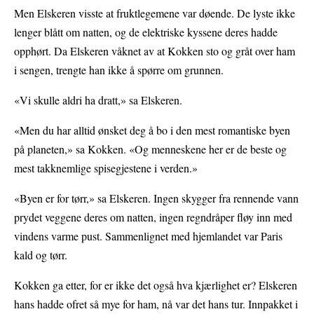
Men Elskeren visste at fruktlegemene var døende. De lyste ikke
lenger blått om natten, og de elektriske kyssene deres hadde
opphørt. Da Elskeren våknet av at Kokken sto og gråt over ham
i sengen, trengte han ikke å spørre om grunnen.
«Vi skulle aldri ha dratt,» sa Elskeren.
«Men du har alltid ønsket deg å bo i den mest romantiske byen
på planeten,» sa Kokken. «Og menneskene her er de beste og
mest takknemlige spisegjestene i verden.»
«Byen er for tørr,» sa Elskeren. Ingen skygger fra rennende vann
prydet veggene deres om natten, ingen regndråper fløy inn med
vindens varme pust. Sammenlignet med hjemlandet var Paris
kald og tørr.
Kokken ga etter, for er ikke det også hva kjærlighet er? Elskeren
hans hadde ofret så mye for ham, nå var det hans tur. Innpakket i