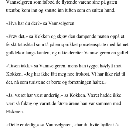
Vannselgeren som falbød de flytende varene sine på gaten
utenfor, kom inn og snuste inn luften som en sulten hund.
«Hva har du der?» sa Vannselgeren.
«Prøv det,» sa Kokken og skjøv den dampende maten oppå et
ferskt lotusblad som lå på en sprukket porselensplate med falmet
gulldekor langs kanten, og rakte deretter Vannselgeren en gaffel.
«Tusen takk,» sa Vannselgeren, mens han tygget høylytt mot
Kokken. «Jeg har ikke fått meg noe frokost. Vi har ikke råd til
det, nå som turistene er borte og forretningen halter.»
«Ja, været har vært underlig,» sa Kokken. Været hadde ikke
vært så fuktig og varmt de første årene han var sammen med
Elskeren.
«Dette er deilig,» sa Vannselgeren, «har du hvite trøfler i?»