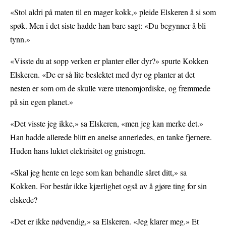
«Stol aldri på maten til en mager kokk,» pleide Elskeren å si som
spøk. Men i det siste hadde han bare sagt: «Du begynner å bli
tynn.»
«Visste du at sopp verken er planter eller dyr?» spurte Kokken
Elskeren. «De er så lite beslektet med dyr og planter at det
nesten er som om de skulle være utenomjordiske, og fremmede
på sin egen planet.»
«Det visste jeg ikke,» sa Elskeren, «men jeg kan merke det.»
Han hadde allerede blitt en anelse annerledes, en tanke fjernere.
Huden hans luktet elektrisitet og gnistregn.
«Skal jeg hente en lege som kan behandle såret ditt,» sa
Kokken. For består ikke kjærlighet også av å gjøre ting for sin
elskede?
«Det er ikke nødvendig,» sa Elskeren. «Jeg klarer meg.» Et