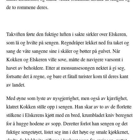
de to rommene deres.
Takviften førte den fuktige luften i sakte sirkler over Elskeren,
som lå og hvilte på sengen. Regndråper lekket ned fra taket og
sang de våte sangene sine i skåler og bøtter på gulvet. Når
Kokken og Elskeren ville sove, måtte de navigere varsomt i
havet av beholdere. Etter at monsunsesongen nektet å gi seg,
fortsatte det å regne, og bare et fåtall turister kom til deres kant
av landet.
Med øyne som lyste av nysgjerrighet, men også av kjærlighet,
klatret Kokken stille opp i sengen. Han skar av to av de florlette
stilkene i Elskerens kjøtt med en bred, krumbladet kniv beregnet
for å hugge hodene av sopp. Deretter forlot han sengen og det
fuktige sengetøyet, listet seg inn i det høye og smale kjøkkenet,