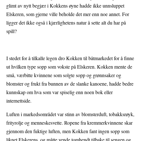
glimt av nytt begjær i Kokkens øyne hadde ikke unnsluppet
Elskeren, som gjerne ville beholde det mer enn noe annet. For
ligger det ikke også i kjærlighetens natur å sette alt du har på
spill?
I stedet for å tilkalle legen dro Kokken til båtmarkedet for å finne
ut hvilken type sopp som vokste på Elskeren. Kokken mente de
små, værbitte kvinnene som solgte sopp og grønnsaker og
blomster og frukt fra bunnen av de slanke kanoene, hadde bedre
kunnskap om hva som var spiselig enn noen bok eller
internettside.
Luften i markedsområdet var stinn av blomsterduft, tobakksrøyk,
frityrolje og menneskesvette. Ropene fra kremmerkvinnene skar
gjennom den fuktige luften, men Kokken fant ingen sopp som
liknet Elskerens, og måtte vende tomhendt tilbake til sengen og