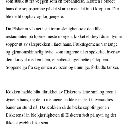
som stakk ut fra veggen som en forbannelse. Kraften i blodet
hans dro soppsporene på det skarpe metallet inn i kroppen. Der
ble de til opphav og forgjengere.
Da Elskeren våknet i sin toromsleilighet over den lille
restauranten på hjørnet neste morgen, kikket et drøyt dusin tynne
sopper ut av sårsprekken i låret hans. Fruktlegemene var lange
og gjennomskinnelig hvite, som fingrene til et spøkelse, hver av
dem forsynt med en liten, elfenbensfarget hette på toppen.
Soppene ga fra seg eimen av ozon og umulige, forbudte tanker.
Kokken hadde blitt tiltrukket av Elskerens lette smil og roen i
øynene hans, og de to mennene hadde eksistert i hverandres
baner en stund nå. Da Kokken så de bleke soppfingrene i
Elskerens lår, ble kjærligheten til Elskeren født på nytt, og det
ikke et øyeblikk for sent.