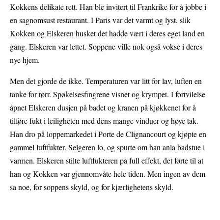
Kokkens delikate rett. Han ble invitert til Frankrike for å jobbe i
en sagnomsust restaurant. I Paris var det varmt og lyst, slik
Kokken og Elskeren husket det hadde vært i deres eget land en
gang. Elskeren var lettet. Soppene ville nok også vokse i deres
nye hjem.
Men det gjorde de ikke. Temperaturen var litt for lav, luften en
tanke for tørr. Spøkelsesfingrene visnet og krympet. I fortvilelse
åpnet Elskeren dusjen på badet og kranen på kjøkkenet for å
tilføre fukt i leiligheten med dens mange vinduer og høye tak.
Han dro på loppemarkedet i Porte de Clignancourt og kjøpte en
gammel luftfukter. Selgeren lo, og spurte om han anla badstue i
varmen. Elskeren stilte luftfukteren på full effekt, det førte til at
han og Kokken var gjennomvåte hele tiden. Men ingen av dem
sa noe, for soppens skyld, og for kjærlighetens skyld.