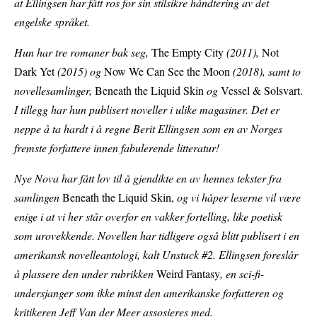
at Ellingsen har fått ros for sin stilsikre håndtering av det
engelske språket.
Hun har tre romaner bak seg,
The Empty City
(2011),
Not
Dark Yet
(2015) og
Now We Can See the Moon
(2018), samt to
novellesamlinger,
Beneath the Liquid Skin
og
Vessel & Solsvart.
I tillegg har hun publisert noveller i ulike magasiner. Det er
neppe å ta hardt i å regne Berit Ellingsen som en av Norges
fremste forfattere innen fabulerende litteratur!
Nye Nova har fått lov til å gjendikte en av hennes tekster fra
samlingen
Beneath the Liquid Skin,
og vi håper leserne vil være
enige i at vi her står overfor en vakker fortelling, like poetisk
som urovekkende. Novellen har tidligere også blitt publisert i en
amerikansk novelleantologi, kalt Unstuck #2. Ellingsen foreslår
å plassere den under rubrikken
Weird Fantasy
, en sci-fi-
undersjanger som ikke minst den amerikanske forfatteren og
kritikeren Jeff Van der Meer assosieres med.