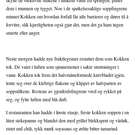
skylte de blekhvite stilkene i lunkent vann fra springen, puttet
dem i munnen og tygget. Noe i de spøkelsesaktige soppfingrene
minnet Kokken om hvordan forfall får alle barrierer og dører til å
forvitre, slik kjærligheten også gjør det, men det ga ham ingen
smerte eller anger.
Neste morgen hadde nye fruktlegemer erstattet dem som Kokken
tok. De vaiet i luften som sjøanemoner i sakte strømninger i
vann. Kokken tok frem det halvmåneformede knivbladet igjen,
lente seg over de klebrige flakene og klippet av halvparten av
soppstilkene. Restene av gjenferdsfingrene vred og rykket på
seg, og fylte luften med blå duft.
I restauranten han hadde i første etasje, freste kokken soppen i en
liten stekepanne og blandet den med grillet blekksprut og vårløk,
ristet rød chili, tykk mørk soyasaus og ørlite bitter tamarind.