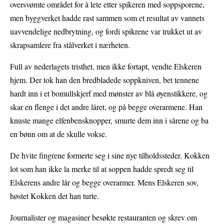
oversvømte området for å lete etter spikeren med soppsporene,
men byggverket hadde rast sammen som et resultat av vannets
uavvendelige nedbrytning, og fordi spikrene var trukket ut av
skrapsamlere fra stålverket i nærheten.
Full av nederlagets tristhet, men ikke fortapt, vendte Elskeren
hjem. Der tok han den bredbladede soppkniven, bet tennene
hardt inn i et bomullskjerf med mønster av blå øyenstikkere, og
skar en flenge i det andre låret, og på begge overarmene. Han
knuste mange elfenbensknopper, smurte dem inn i sårene og ba
en bønn om at de skulle vokse.
De hvite fingrene formerte seg i sine nye tilholdssteder. Kokken
lot som han ikke la merke til at soppen hadde spredt seg til
Elskerens andre lår og begge overarmer. Mens Elskeren sov,
høstet Kokken det han turte.
Journalister og magasiner besøkte restauranten og skrev om