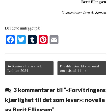
Berit Ellingsen
Oversettelse: Jørn A. Jensen
Del dette innlegget på:
F
T
T
P
E
a
w
u
i
m
c
i
m
n
a
← Kuriosa fra arkivet:
P. Sahlstrøm: Et spørsmål
e
t
b
t
i
Post navigation
Lofoten 2084
om ståsted 11 →
b
t
l
e
l
o
e
r
r
3 kommentarer til “
«Forvitringens
o
r
e
kjærlighet til det som lever»: novelle
k
s
av Berit Ellingsen
”
t