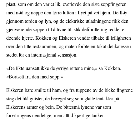
plast, som om den var et lik, overlevde den siste soppfingeren
med nød og neppe den tørre luften i flyet på vei hjem. De fløy
gjennom torden og lyn, og de elektriske utladningene fikk den
gjenværende soppen til å livne til, slik defibrillering redder et
døende hjerte. Kokken og Elskeren vendte tilbake til leiligheten
over den lille restauranten, og maten forble en lokal delikatesse i
stedet for en internasjonal sensasjon.
«De likte uansett ikke de øvrige rettene mine,» sa Kokken.
«Bortsett fra den med sopp.»
Elskeren bare smilte til ham, og fra tuppene av de bleke fingrene
steg det blå gnister, de beveget seg som glatte tentakler på
Elskerens armer og bein. De bittesmå lynene var som
forvitringens uendelige, men alltid kjærlige tanker.