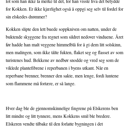
lot som han ikke la merke til det, for han visste hva det betydde
for Kokken. Er ikke kjærlighet også å oppgi seg selv til fordel for
sin elskedes drømmer?
Kokken slipte den lett buede soppkniven om natten, under de
buktende skyggene fra regnet som sildret nedover vinduene. Året
før hadde han malt veggene himmelblå for å gi dem litt solskinn,
men malingen, som ikke tålte fukten, flaket seg og flasset av som
turistenes hud. Bekkene av nedbør snodde og vred seg som de
viklede plantefibrene i reperbanen i byens utkant. Når en
reperbane brenner, brenner den sakte, men lenge, fordi luntene
som flammene må fortære, er så lange.
Hver dag ble de gjennomskinnelige fingrene på Elskerens ben
litt mindre og litt tynnere, mens Kokkens smil ble bredere.
Elskeren vendte tilbake til den forlatte bygningen i det