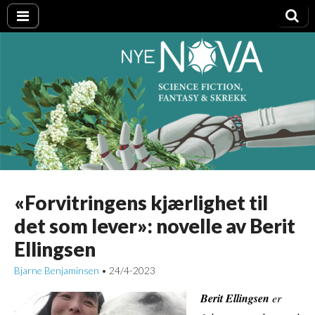
Nye NOVA
«Forvitringens kjærlighet til
det som lever»: novelle av Berit
Ellingsen
Bjarne Benjaminsen
24/4-2023
•
Berit Ellingsen
er