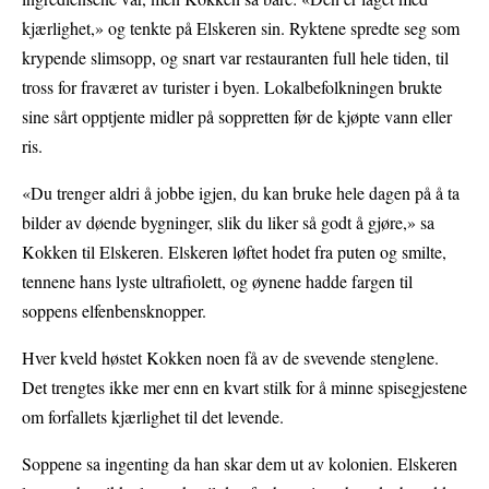
kjærlighet,» og tenkte på Elskeren sin. Ryktene spredte seg som
krypende slimsopp, og snart var restauranten full hele tiden, til
tross for fraværet av turister i byen. Lokalbefolkningen brukte
sine sårt opptjente midler på soppretten før de kjøpte vann eller
ris.
«Du trenger aldri å jobbe igjen, du kan bruke hele dagen på å ta
bilder av døende bygninger, slik du liker så godt å gjøre,» sa
Kokken til Elskeren. Elskeren løftet hodet fra puten og smilte,
tennene hans lyste ultrafiolett, og øynene hadde fargen til
soppens elfenbensknopper.
Hver kveld høstet Kokken noen få av de svevende stenglene.
Det trengtes ikke mer enn en kvart stilk for å minne spisegjestene
om forfallets kjærlighet til det levende.
Soppene sa ingenting da han skar dem ut av kolonien. Elskeren