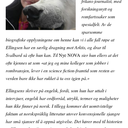
frilans-journalist, med
forskningsnytt og
romfartssaker som
spesialfelt. Av de
sparsomme
biografiske opplysningene om henne kan vi i alle fall røpe at
Ellingsen har en særlig dragning mot Arktis, og drar til
Svalbard så ofte hun kan. Til
Nye NOVA
sier hun ellers at det
ofte kjennes ut som «at jeg og mine kolleger som jobber i
rombransjen, lever i en science fiction-framtid som resten av
verden bare ikke har rukket å ta oss igjen på.»
Ellingsens skriver på engelsk, fordi, som hun har uttalt i
intervjuer, engelsk har ordforråd, utrykk, termer og muligheter
hun ikke finner på norsk. I tillegg kommer det uomtvistelige
faktum at norskspråklig litteratur utover konvensjonelle sjangre
har små sjanser til å oppnå utgivelse. Det hører med til historien