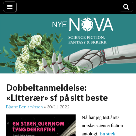
Nye NOVA
Dobbeltanmeldelse:
«Litterær» sf på sitt beste
Bjarne Benjaminsen
30/11-2022
•
Nå har jeg lest årets
norske science fiction-
antologi,
En strek