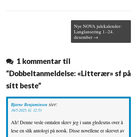
a
w
u
i
m
c
i
m
n
a
Nye NOVA julekalender:
e
t
b
t
i
Post navigation
Langlansering 1.-24.
desember →
b
t
l
e
l
o
e
r
r
o
r
e
1 kommentar til
k
s
“
Dobbeltanmeldelse: «Litterær» sf på
t
sitt beste
”
sier:
Bjarne Benjaminsen
16/5-2025, kl. 12:53
Ah! Denne vesle omtalen skrev jeg i sann gledesrus over å
lese en slik antologi på norsk. Disse novellene er skrevet av