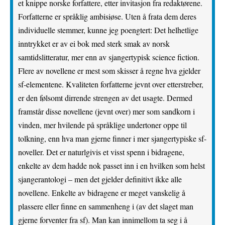
et knippe norske forfattere, etter invitasjon fra redaktørene.
Forfatterne er språklig ambisiøse. Uten å frata dem deres
individuelle stemmer, kunne jeg poengtert: Det helhetlige
inntrykket er av ei bok med sterk smak av norsk
samtidslitteratur, mer enn av sjangertypisk science fiction.
Flere av novellene er mest som skisser å regne hva gjelder
sf-elementene. Kvaliteten forfatterne jevnt over etterstreber,
er den følsomt dirrende strengen av det usagte. Dermed
framstår disse novellene (jevnt over) mer som sandkorn i
vinden, mer hvilende på språklige undertoner oppe til
tolkning, enn hva man gjerne finner i mer sjangertypiske sf-
noveller. Det er naturlgivis et visst spenn i bidragene,
enkelte av dem hadde nok passet inn i en hvilken som helst
sjangerantologi – men det gjelder definitivt ikke alle
novellene. Enkelte av bidragene er meget vanskelig å
plassere eller finne en sammenheng i (av det slaget man
gjerne forventer fra sf). Man kan innimellom ta seg i å