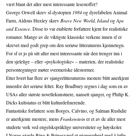
vært blant det aller mest interessante lesestoffet?
George Orwell skrev sf-dystopien
1984
og dyrefabelen Animal
Farm, Aldous Huxley skrev
Brave New World, Island
og
Ape
and Essence
. Disse to var etablerte forfattere kjent for realistiske
romaner. Mange av de viktigste klassiske verkene innen sf er
skrevet med godt grep om den seriøse litteraturens kjennetegn.
For sf er jo på sitt aller mest interessante når den trenger inn i
den sjelelige – eller «psykologiske» – materien, der realistiske
persontegninger møter svermeriske idestormer.
Etter hvert har flere av sjangerlitteraturens mestere blitt anerkjent
innenfor det seriøse feltet. Ray Bradbury regnes i dag som en av
USAs aller største novellekunstnere, uansett sjanger, og Philip K.
Dicks kultstatus er blitt kulturdefinerende.
Fantastiske forfattere som Borges, Calvino, og Salman Rushdie
er anerkjente mestere, mens
Frankenstein
er et av de aller mest
studerte verk ved engelskspråklige universiteter og høyskoler.
I Norge gjorde Bing & Bringsværd et pionerarbeid med å løfte