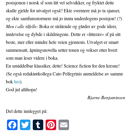
posisjonen i norsk sf som litt vel selvsikker, og fryktet dette
skulle gjelde for utvalget også? Ekte svermere må jo ta sjanser,
og ekte samfunsstormere må jo innta underdogens posisjon! (?)
Men i alle tilfelle:
Boka er strålende og gløder av gode ideer,
innlevelse og dybde i skildringene. Dette er «litterær» sf på sitt
beste, mer eller mindre hele veien gjennom. Utvalget er smart
sammensatt, åpningsnovella setter tonen og vokser etter hvert
som man leser videre i boka.
En umiddelbar klassiker, dette! Science fiction for den kresne!
(Se også redaktørkollega Cato Pellegrinis anmeldelse av samme
bok
her
).
God jul allihopa!
Bjarne Benjaminsen
Del dette innlegget på:
F
T
T
P
E