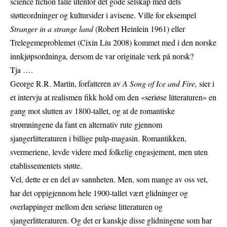
science fiction falle utenfor det gode selskap med dets
støtteordninger og kultursider i avisene. Ville for eksempel
Stranger in a strange land
(Robert Heinlein 1961) eller
Trelegemeproblemet (Cixin Liu 2008) kommet med i den norske
innkjøpsordninga, dersom de var originale verk på norsk?
Tja ….
George R.R. Martin, forfatteren av
A Song of Ice and Fire,
sier i
et intervju at realismen fikk hold om den «seriøse litteraturen» en
gang mot slutten av 1800-tallet, og at de romantiske
strømningene da fant en alternativ rute gjennom
sjangerlitteraturen i billige pulp-magasin. Romantikken,
svermeriene, levde videre med folkelig engasjement, men uten
etablissementets støtte.
Vel, dette er en del av sannheten. Men, som mange av oss vet,
har det oppigjennom hele 1900-tallet vært glidninger og
overlappinger mellom den seriøse litteraturen og
sjangerlitteraturen. Og det er kanskje disse glidningene som har