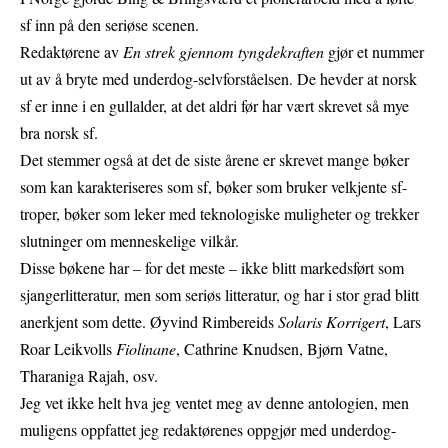
sf inn på den seriøse scenen.
Redaktørene av
En strek gjennom tyngdekraften
gjør et nummer
ut av å bryte med underdog-selvforståelsen. De hevder at norsk
sf er inne i en gullalder, at det aldri før har vært skrevet så mye
bra norsk sf.
Det stemmer også at det de siste årene er skrevet mange bøker
som kan karakteriseres som sf, bøker som bruker velkjente sf-
troper, bøker som leker med teknologiske muligheter og trekker
slutninger om menneskelige vilkår.
Disse bøkene har – for det meste – ikke blitt markedsført som
sjangerlitteratur, men som seriøs litteratur, og har i stor grad blitt
anerkjent som dette. Øyvind Rimbereids
Solaris Korrigert
, Lars
Roar Leikvolls
Fiolinane
, Cathrine Knudsen, Bjørn Vatne,
Tharaniga Rajah, osv.
Jeg vet ikke helt hva jeg ventet meg av denne antologien, men
muligens oppfattet jeg redaktørenes oppgjør med underdog-