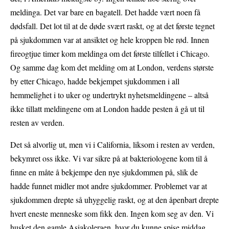
meldinga. Det var bare en bagatell. Det hadde vært noen få
dødsfall. Det lot til at de døde svært raskt, og at det første tegnet
på sjukdommen var at ansiktet og hele kroppen ble rød. Innen
fireogtjue timer kom meldinga om det første tilfellet i Chicago.
Og samme dag kom det melding om at London, verdens største
by etter Chicago, hadde bekjempet sjukdommen i all
hemmelighet i to uker og undertrykt nyhetsmeldingene – altså
ikke tillatt meldingene om at London hadde pesten å gå ut til
resten av verden.
Det så alvorlig ut, men vi i California, liksom i resten av verden,
bekymret oss ikke. Vi var sikre på at bakteriologene kom til å
finne en måte å bekjempe den nye sjukdommen på, slik de
hadde funnet midler mot andre sjukdommer. Problemet var at
sjukdommen drepte så uhyggelig raskt, og at den åpenbart drepte
hvert eneste menneske som fikk den. Ingen kom seg av den. Vi
husket den gamle Asiakoleraen, hvor du kunne spise middag