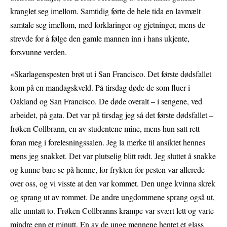
kranglet seg imellom. Samtidig førte de hele tida en lavmælt
samtale seg imellom, med forklaringer og gjetninger, mens de
strevde for å følge den gamle mannen inn i hans ukjente,
forsvunne verden.
«Skarlagenspesten brøt ut i San Francisco. Det første dødsfallet
kom på en mandagskveld. På tirsdag døde de som fluer i
Oakland og San Francisco. De døde overalt – i sengene, ved
arbeidet, på gata. Det var på tirsdag jeg så det første dødsfallet –
frøken Collbrann, en av studentene mine, mens hun satt rett
foran meg i forelesningssalen. Jeg la merke til ansiktet hennes
mens jeg snakket. Det var plutselig blitt rødt. Jeg sluttet å snakke
og kunne bare se på henne, for frykten for pesten var allerede
over oss, og vi visste at den var kommet. Den unge kvinna skrek
og sprang ut av rommet. De andre ungdommene sprang også ut,
alle unntatt to. Frøken Collbranns krampe var svært lett og varte
mindre enn et minutt. En av de unge mennene hentet et glass