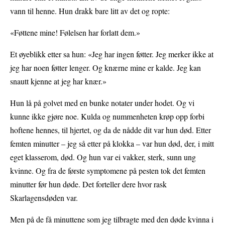
vann til henne. Hun drakk bare litt av det og ropte:
«Føttene mine! Følelsen har forlatt dem.»
Et øyeblikk etter sa hun: «Jeg har ingen føtter. Jeg merker ikke at
jeg har noen føtter lenger. Og knærne mine er kalde. Jeg kan
snautt kjenne at jeg har knær.»
Hun lå på golvet med en bunke notater under hodet. Og vi
kunne ikke gjøre noe. Kulda og nummenheten krøp opp forbi
hoftene hennes, til hjertet, og da de nådde dit var hun død. Etter
femten minutter – jeg så etter på klokka – var hun død, der, i mitt
eget klasserom, død. Og hun var ei vakker, sterk, sunn ung
kvinne. Og fra de første symptomene på pesten tok det femten
minutter før hun døde. Det forteller dere hvor rask
Skarlagensdøden var.
Men på de få minuttene som jeg tilbragte med den døde kvinna i