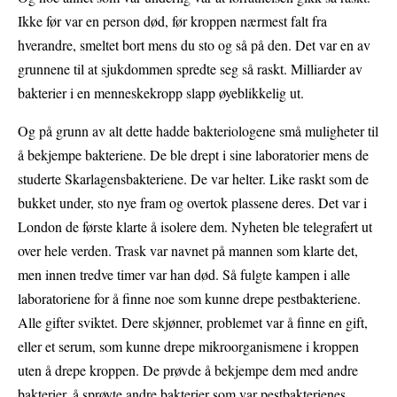
Ikke før var en person død, før kroppen nærmest falt fra
hverandre, smeltet bort mens du sto og så på den. Det var en av
grunnene til at sjukdommen spredte seg så raskt. Milliarder av
bakterier i en menneskekropp slapp øyeblikkelig ut.
Og på grunn av alt dette hadde bakteriologene små muligheter til
å bekjempe bakteriene. De ble drept i sine laboratorier mens de
studerte Skarlagensbakteriene. De var helter. Like raskt som de
bukket under, sto nye fram og overtok plassene deres. Det var i
London de første klarte å isolere dem. Nyheten ble telegrafert ut
over hele verden. Trask var navnet på mannen som klarte det,
men innen tredve timer var han død. Så fulgte kampen i alle
laboratoriene for å finne noe som kunne drepe pestbakteriene.
Alle gifter sviktet. Dere skjønner, problemet var å finne en gift,
eller et serum, som kunne drepe mikroorganismene i kroppen
uten å drepe kroppen. De prøvde å bekjempe dem med andre
bakterier, å sprøyte andre bakterier som var pestbakterienes