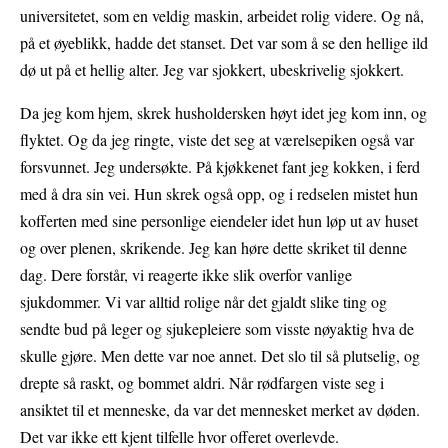
universitetet, som en veldig maskin, arbeidet rolig videre. Og nå,
på et øyeblikk, hadde det stanset. Det var som å se den hellige ild
dø ut på et hellig alter. Jeg var sjokkert, ubeskrivelig sjokkert.
Da jeg kom hjem, skrek husholdersken høyt idet jeg kom inn, og
flyktet. Og da jeg ringte, viste det seg at værelsepiken også var
forsvunnet. Jeg undersøkte. På kjøkkenet fant jeg kokken, i ferd
med å dra sin vei. Hun skrek også opp, og i redselen mistet hun
kofferten med sine personlige eiendeler idet hun løp ut av huset
og over plenen, skrikende. Jeg kan høre dette skriket til denne
dag. Dere forstår, vi reagerte ikke slik overfor vanlige
sjukdommer. Vi var alltid rolige når det gjaldt slike ting og
sendte bud på leger og sjukepleiere som visste nøyaktig hva de
skulle gjøre. Men dette var noe annet. Det slo til så plutselig, og
drepte så raskt, og bommet aldri. Når rødfargen viste seg i
ansiktet til et menneske, da var det mennesket merket av døden.
Det var ikke ett kjent tilfelle hvor offeret overlevde.