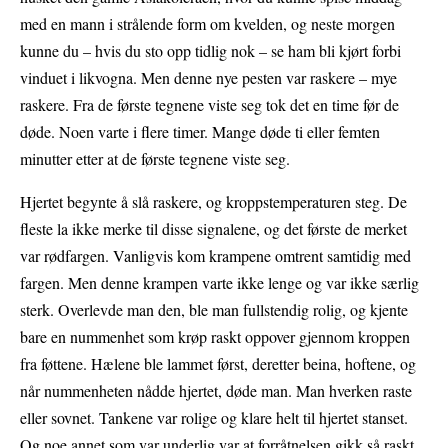
med en mann i strålende form om kvelden, og neste morgen
kunne du – hvis du sto opp tidlig nok – se ham bli kjørt forbi
vinduet i likvogna. Men denne nye pesten var raskere – mye
raskere. Fra de første tegnene viste seg tok det en time før de
døde. Noen varte i flere timer. Mange døde ti eller femten
minutter etter at de første tegnene viste seg.
Hjertet begynte å slå raskere, og kroppstemperaturen steg. De
fleste la ikke merke til disse signalene, og det første de merket
var rødfargen. Vanligvis kom krampene omtrent samtidig med
fargen. Men denne krampen varte ikke lenge og var ikke særlig
sterk. Overlevde man den, ble man fullstendig rolig, og kjente
bare en nummenhet som krøp raskt oppover gjennom kroppen
fra føttene. Hælene ble lammet først, deretter beina, hoftene, og
når nummenheten nådde hjertet, døde man. Man hverken raste
eller sovnet. Tankene var rolige og klare helt til hjertet stanset.
Og noe annet som var underlig var at forråtnelsen gikk så raskt.