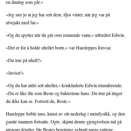
en dauing som går.»
«Jeg sier jo at jeg har sett dem, ifjor vinter, når jeg var på
ulvejakt med far.»
«Og du spytter når du går over rennende vann,» utfordret Edwin.
«Det er for å holde uhellet borte,» var Hareleppes forsvar.
«Du trur på uhell?»
«Javisst!»
«Og du har aldri sett uhellet,» konkluderte Edwin triumferende.
«Du er like ille som Beste og bakteriene hans. Du trur på tinger
du ikke kan se. Fortsett du, Beste.»
Hareleppe forble taus, knust av sitt nederlag i metafysikk, og den
gamle mannen fortsatte. Ogte, skjønt denne gjengivelsen må gå
utenom detaljer, ble Bestes beretning avbrutt mens guttene