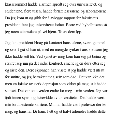
klasserommet hadde alarmen spredt seg over universitetet, og
studentene, flere tusen, hadde forlatt lesesalene og laboratoriene.
Da jeg kom ut og gikk for å avlegge rapport for fakultetets
president, fant jeg universitetet forlatt. Borte ved hybelhusene så
jeg noen etternølere på vei hjem. To av dem løp.
Jeg fant president Hoag på kontoret hans, alene, svært gammel
og svært grå så han ut, med en mengde rynker i ansiktet som jeg
ikke hadde sett før. Ved synet av meg kom han seg på beina og
stavret seg inn på det indre kontoret, smelte igjen døra etter seg
og låste den. Dere skjønner, han visste at jeg hadde vært utsatt
for smitte, og jeg betraktet meg selv som død. Det var ikke det,
men en følelse av sterk depresjon som virket på meg. Alt hadde
stanset. Det var som verden endte for meg – min verden. Jeg var
født innen syns- og hørevidde av universitetet. Det hadde vært
min forutbestemte karriere. Min far hadde vært professor der før
meg, og hans far før ham. I ett og et halvt århundre hadde dette