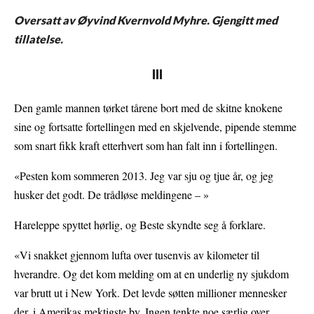
Oversatt av Øyvind Kvernvold Myhre. Gjengitt med
tillatelse.
III
Den gamle mannen tørket tårene bort med de skitne knokene
sine og fortsatte fortellingen med en skjelvende, pipende stemme
som snart fikk kraft etterhvert som han falt inn i fortellingen.
«Pesten kom sommeren 2013. Jeg var sju og tjue år, og jeg
husker det godt. De trådløse meldingene – »
Hareleppe spyttet hørlig, og Beste skyndte seg å forklare.
«Vi snakket gjennom lufta over tusenvis av kilometer til
hverandre. Og det kom melding om at en underlig ny sjukdom
var brutt ut i New York. Det levde søtten millioner mennesker
der, i Amerikas mektigste by. Ingen tenkte noe særlig over