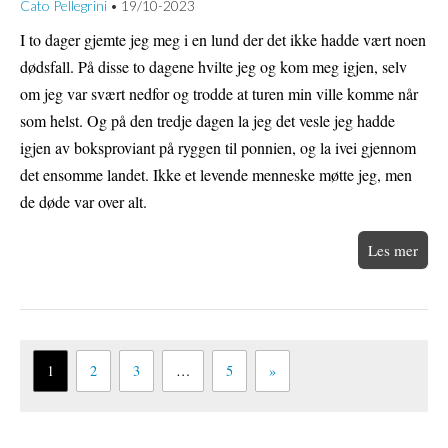
Cato Pellegrini
19/10-2023
•
I to dager gjemte jeg meg i en lund der det ikke hadde vært noen
dødsfall. På disse to dagene hvilte jeg og kom meg igjen, selv
om jeg var svært nedfor og trodde at turen min ville komme når
som helst. Og på den tredje dagen la jeg det vesle jeg hadde
igjen av boksproviant på ryggen til ponnien, og la ivei gjennom
det ensomme landet. Ikke et levende menneske møtte jeg, men
de døde var over alt.
Les mer
1
2
3
…
5
»