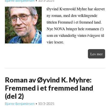
Bjarne Benjaminsen
10/3-2025
•
Øyvind Kvernvold Myhre har skrevet
ny roman, med den velklingende
tittelen Fremmed i et fremmed land.
Nye NOVA bringer hele romanen (!)
som en vidunderlig vinter-/vårgave til
våre lesere.
Les mer
Roman av Øyvind K. Myhre:
Fremmed i et fremmed land
(del 2)
Bjarne Benjaminsen
10/3-2025
•