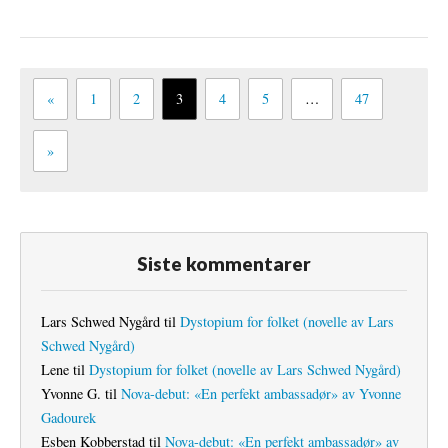
«
1
2
3
4
5
…
47
»
Siste kommentarer
Lars Schwed Nygård
til
Dystopium for folket (novelle av Lars
Schwed Nygård)
Lene
til
Dystopium for folket (novelle av Lars Schwed Nygård)
Yvonne G.
til
Nova-debut: «En perfekt ambassadør» av Yvonne
Gadourek
Esben Kobberstad
til
Nova-debut: «En perfekt ambassadør» av