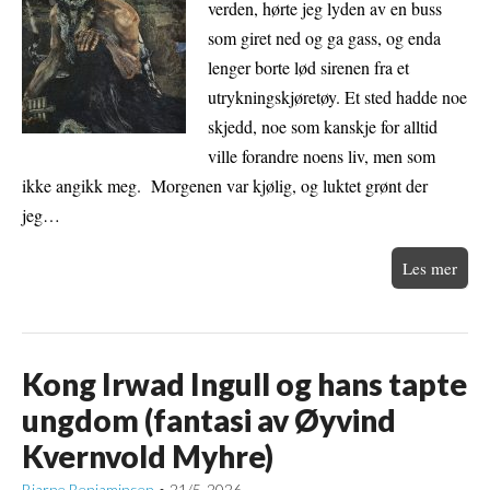
verden, hørte jeg lyden av en buss
som giret ned og ga gass, og enda
lenger borte lød sirenen fra et
utrykningskjøretøy. Et sted hadde noe
skjedd, noe som kanskje for alltid
ville forandre noens liv, men som
ikke angikk meg. Morgenen var kjølig, og luktet grønt der
jeg…
Les mer
Kong Irwad Ingull og hans tapte
ungdom (fantasi av Øyvind
Kvernvold Myhre)
Bjarne Benjaminsen
21/5-2026