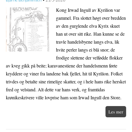
•
Kong Irwad Ingull av Kyrilion var
gammel. Fra slottet høgt over bredden
av den gurglende elva Kyrix skuet
han ut over sitt rike. Han kunne se de
travle handelsbyene langs elva, lik
hvite perler langs ei blå snor; de
frodige slettene der velfødde flokker
av kveg gikk på beite; karavanestiene der handelsmenn førte
kryddere og viner fra landene bak fjellet, hit til Kyrilion. Folket
trivdes og betalte sine rimelige skatter, og i hele hans rike hersket
fred og velstand. Alt dette var hans verk, og framtidas
krønikeskrivere ville lovprise ham som Irwad Ingull den Store.
Les mer