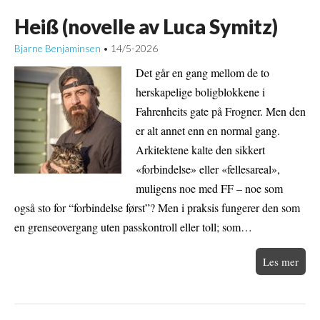
Heiß (novelle av Luca Symitz)
Bjarne Benjaminsen
14/5-2026
•
Det går en gang mellom de to
herskapelige boligblokkene i
Fahrenheits gate på Frogner. Men den
er alt annet enn en normal gang.
Arkitektene kalte den sikkert
«forbindelse» eller «fellesareal»,
muligens noe med FF – noe som
også sto for “forbindelse først”? Men i praksis fungerer den som
en grenseovergang uten passkontroll eller toll; som…
Les mer