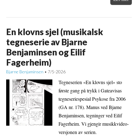
En klovns sjel (musikalsk
tegneserie av Bjarne
Benjaminsen og Eilif
Fagerheim)
Bjarne Benjaminsen
7/5-2026
•
Tegneserien «En klovns sjel» sto
første gang på trykk i Gateavisas
tegneseriespesial Psykose fra 2006
(GA nr. 178). Manus ved Bjarne
Benjaminsen, tegninger ved Eilif
Fagerheim. Vi gjengir musikkvideo-
versjonen av serien.