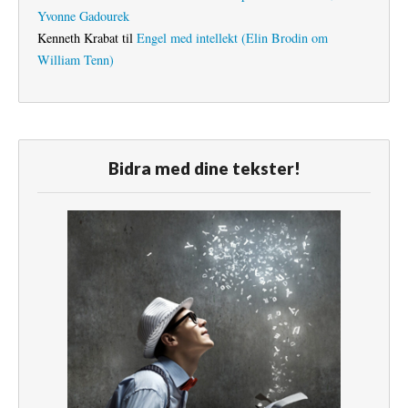
Yvonne Gadourek
Kenneth Krabat
til
Engel med intellekt (Elin Brodin om
William Tenn)
Bidra med dine tekster!